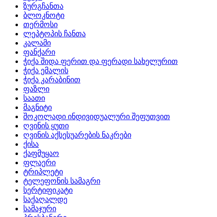
ზურგჩანთა
ბლოკნოტი
თერმოსი
ლეპტოპის ჩანთა
კალამი
ფანქარი
ჭიქა შიდა ფერით და ფერადი სახელურით
ჭიქა ემალის
ჭიქა კარაბინით
ფაზლი
საათი
მაგნიტი
შოკოლადი ინდივიდუალური შეფუთვით
ღვინის ყუთი
ღვინის აქსესუარების ნაკრები
ქისა
ქაფმუყაო
ფლაერი
ტრიპლეტი
ტელეფონის სამაგრი
სერტიფიკატი
საქაღალდე
სამაჯური