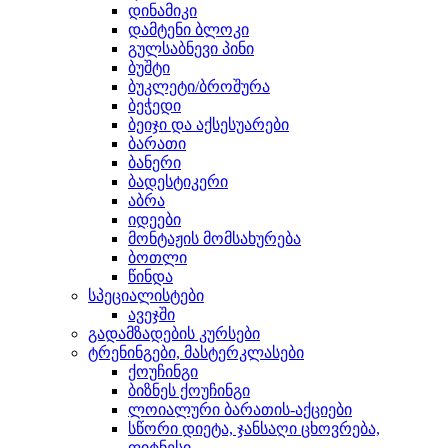
დინამიკი
დამტენი ბლოკი
გულსაბნევი პინი
ბუშტი
ბუკლეტი/ბროშურა
ბეჭედი
ბეიჯი და აქსესუარები
ბარათი
ბანერი
ბადესტიკერი
აბრა
იდეები
მონტაჟის მომსახურება
ბოთლი
წინდა
სპეციალისტები
ავეჯში
გადამზადების კურსები
ტრენინგები, მასტერკლასები
ქოუჩინგი
ბიზნეს ქოუჩინგი
ლოიალური ბარათის-აქციები
სწორი დიეტა, ჯანსაღი ცხოვრება,
ფიტნესი