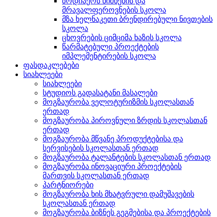
ზოდიაქოს ნიშნების და
მრავალფეროვნების სკოლა
მზა ხელნაკეთი ბრენდირებული ნივთების
სკოლა
ცხოვრების ციმციმა ხაზის სკოლა
წარმატებული პროექტების
იმპლემენტირების სკოლა
ფასდაკლებები
სიახლეები
სიახლეები
სტუდიოს გადასატანი მასალები
მოგზაურობა ველოტურიზმის სკოლასთან
ერთად
მოგზაურობა პიროვნული ზრდის სკოლასთან
ერთად
მოგზაურობა მწვანე პროდუქტებისა და
სერვისების სკოლასთან ერთად
მოგზაურობა ტალანტების სკოლასთან ერთად
მოგზაურობა ინოვაციური პროექტების
მართვის სკოლასთან ერთად
პარტნიორები
მოგზაურობა ხის მხატვრული დამუშავების
სკოლასთან ერთად
მოგზაურობა ბიზნეს გეგმებისა და პროექტების