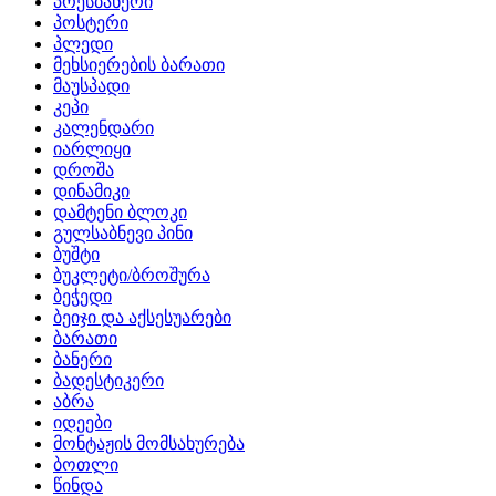
პრესბანერი
პოსტერი
პლედი
მეხსიერების ბარათი
მაუსპადი
კეპი
კალენდარი
იარლიყი
დროშა
დინამიკი
დამტენი ბლოკი
გულსაბნევი პინი
ბუშტი
ბუკლეტი/ბროშურა
ბეჭედი
ბეიჯი და აქსესუარები
ბარათი
ბანერი
ბადესტიკერი
აბრა
იდეები
მონტაჟის მომსახურება
ბოთლი
წინდა