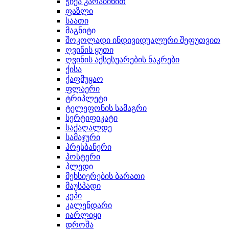
ჭიქა კარაბინით
ფაზლი
საათი
მაგნიტი
შოკოლადი ინდივიდუალური შეფუთვით
ღვინის ყუთი
ღვინის აქსესუარების ნაკრები
ქისა
ქაფმუყაო
ფლაერი
ტრიპლეტი
ტელეფონის სამაგრი
სერტიფიკატი
საქაღალდე
სამაჯური
პრესბანერი
პოსტერი
პლედი
მეხსიერების ბარათი
მაუსპადი
კეპი
კალენდარი
იარლიყი
დროშა