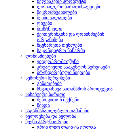
ხელნაკეთი პროდუქტი
ლოიალური ბარათის-აქციები
მიკრომწვანილები
ბეიბი სალათები
ღივები
ბოსტნეული
ქეითერინგისა და ღონისძიების
ორგანიზება
მცენარეთა თესლები
საკონდიტრო ნაწარმი
ღონისძიებები
ვიდეოპრომოუშენი
კრეატიული სააგენტოს სერვისები
ბრენდირებული ნივთები
სეზონური სერვისები
განათებები
სხვადასხვა სათამაშოს პროდუქცია
სასაჩუქრე ბარათი
შენთვითონ შექმენი
წინდა
საგანმანათლებლო თამაშები
ხელოვნება და ხელობა
ჩვენი პარტნიორები
გრინ ლიფ ლაინ-ის ქოლგა