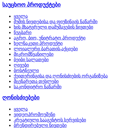
საუცხოო პროდუქტები
ყველა
შუშის ნივთებისა და ფიუზინგის ნაწარმი
ხის მხატვრული დამუშავების ნივთები
ნუგბარი
აგრო, ბიო, უნიტრატო პროდუქტი
ხელნაკეთი პროდუქტი
ლოიალური ბარათის-აქციები
მიკრომწვანილები
ბეიბი სალათები
ღივები
ბოსტნეული
ქეითერინგისა და ღონისძიების ორგანიზება
მცენარეთა თესლები
საკონდიტრო ნაწარმი
ღონისძიებები
ყველა
ვიდეოპრომოუშენი
კრეატიული სააგენტოს სერვისები
ბრენდირებული ნივთები