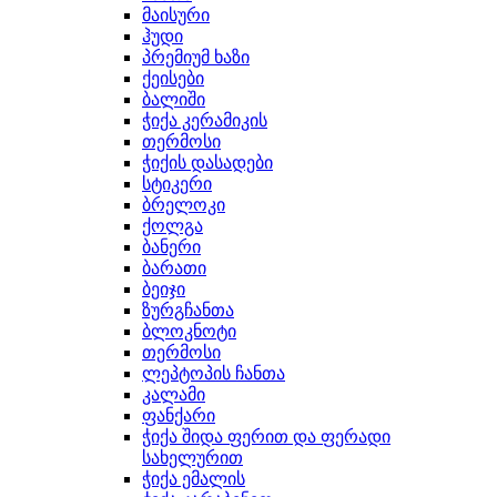
მაისური
ჰუდი
პრემიუმ ხაზი
ქეისები
ბალიში
ჭიქა კერამიკის
თერმოსი
ჭიქის დასადები
სტიკერი
ბრელოკი
ქოლგა
ბანერი
ბარათი
ბეიჯი
ზურგჩანთა
ბლოკნოტი
თერმოსი
ლეპტოპის ჩანთა
კალამი
ფანქარი
ჭიქა შიდა ფერით და ფერადი
სახელურით
ჭიქა ემალის