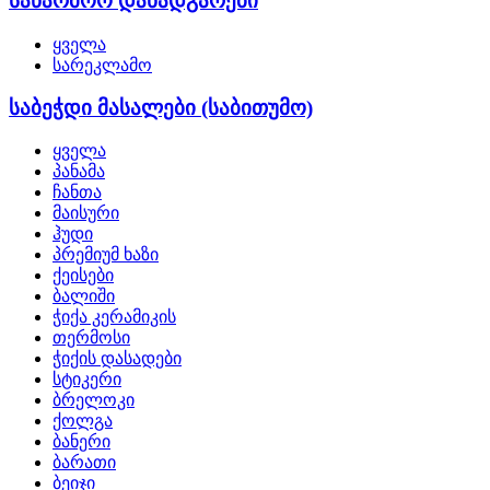
საწარმოო დანადგარები
ყველა
სარეკლამო
საბეჭდი მასალები (საბითუმო)
ყველა
პანამა
ჩანთა
მაისური
ჰუდი
პრემიუმ ხაზი
ქეისები
ბალიში
ჭიქა კერამიკის
თერმოსი
ჭიქის დასადები
სტიკერი
ბრელოკი
ქოლგა
ბანერი
ბარათი
ბეიჯი