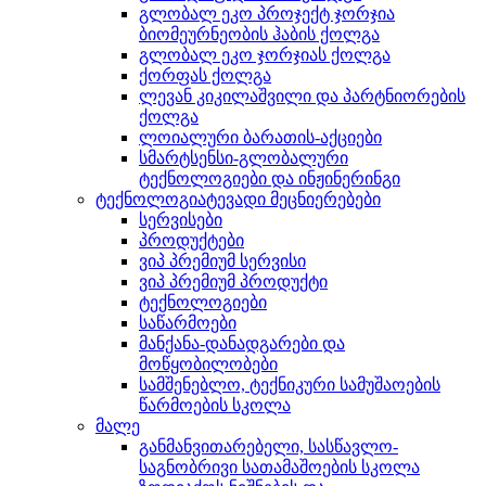
გლობალ ეკო პროჯექტ ჯორჯია
ბიომეურნეობის ჰაბის ქოლგა
გლობალ ეკო ჯორჯიას ქოლგა
ქორფას ქოლგა
ლევან კიკილაშვილი და პარტნიორების
ქოლგა
ლოიალური ბარათის-აქციები
სმარტსენსი-გლობალური
ტექნოლოგიები და ინჟინერინგი
ტექნოლოგიატევადი მეცნიერებები
სერვისები
პროდუქტები
ვიპ პრემიუმ სერვისი
ვიპ პრემიუმ პროდუქტი
ტექნოლოგიები
საწარმოები
მანქანა-დანადგარები და
მოწყობილობები
სამშენებლო, ტექნიკური სამუშაოების
წარმოების სკოლა
მალე
განმანვითარებელი, სასწავლო-
საგნობრივი სათამაშოების სკოლა