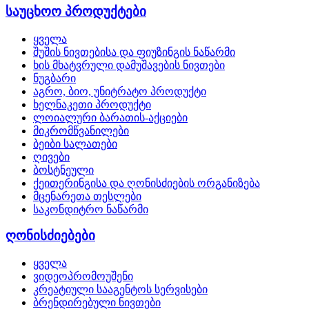
საუცხოო პროდუქტები
ყველა
შუშის ნივთებისა და ფიუზინგის ნაწარმი
ხის მხატვრული დამუშავების ნივთები
ნუგბარი
აგრო, ბიო, უნიტრატო პროდუქტი
ხელნაკეთი პროდუქტი
ლოიალური ბარათის-აქციები
მიკრომწვანილები
ბეიბი სალათები
ღივები
ბოსტნეული
ქეითერინგისა და ღონისძიების ორგანიზება
მცენარეთა თესლები
საკონდიტრო ნაწარმი
ღონისძიებები
ყველა
ვიდეოპრომოუშენი
კრეატიული სააგენტოს სერვისები
ბრენდირებული ნივთები