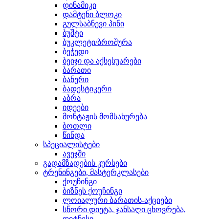
დინამიკი
დამტენი ბლოკი
გულსაბნევი პინი
ბუშტი
ბუკლეტი/ბროშურა
ბეჭედი
ბეიჯი და აქსესუარები
ბარათი
ბანერი
ბადესტიკერი
აბრა
იდეები
მონტაჟის მომსახურება
ბოთლი
წინდა
სპეციალისტები
ავეჯში
გადამზადების კურსები
ტრენინგები, მასტერკლასები
ქოუჩინგი
ბიზნეს ქოუჩინგი
ლოიალური ბარათის-აქციები
სწორი დიეტა, ჯანსაღი ცხოვრება,
ფიტნესი