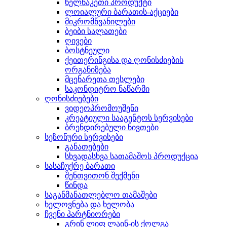
ხელნაკეთი პროდუქტი
ლოიალური ბარათის-აქციები
მიკრომწვანილები
ბეიბი სალათები
ღივები
ბოსტნეული
ქეითერინგისა და ღონისძიების
ორგანიზება
მცენარეთა თესლები
საკონდიტრო ნაწარმი
ღონისძიებები
ვიდეოპრომოუშენი
კრეატიული სააგენტოს სერვისები
ბრენდირებული ნივთები
სეზონური სერვისები
განათებები
სხვადასხვა სათამაშოს პროდუქცია
სასაჩუქრე ბარათი
შენთვითონ შექმენი
წინდა
საგანმანათლებლო თამაშები
ხელოვნება და ხელობა
ჩვენი პარტნიორები
გრინ ლიფ ლაინ-ის ქოლგა