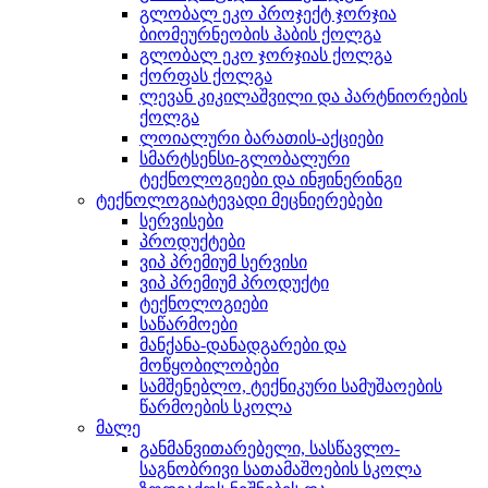
გლობალ ეკო პროჯექტ ჯორჯია
ბიომეურნეობის ჰაბის ქოლგა
გლობალ ეკო ჯორჯიას ქოლგა
ქორფას ქოლგა
ლევან კიკილაშვილი და პარტნიორების
ქოლგა
ლოიალური ბარათის-აქციები
სმარტსენსი-გლობალური
ტექნოლოგიები და ინჟინერინგი
ტექნოლოგიატევადი მეცნიერებები
სერვისები
პროდუქტები
ვიპ პრემიუმ სერვისი
ვიპ პრემიუმ პროდუქტი
ტექნოლოგიები
საწარმოები
მანქანა-დანადგარები და
მოწყობილობები
სამშენებლო, ტექნიკური სამუშაოების
წარმოების სკოლა
მალე
განმანვითარებელი, სასწავლო-
საგნობრივი სათამაშოების სკოლა