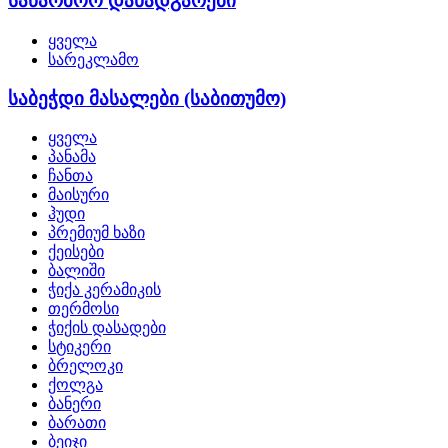
საწარმოო დანადგარები
ყველა
სარეკლამო
საბეჭდი მასალები (საბითუმო)
ყველა
პანამა
ჩანთა
მაისური
ჰუდი
პრემიუმ ხაზი
ქეისები
ბალიში
ჭიქა კერამიკის
თერმოსი
ჭიქის დასადები
სტიკერი
ბრელოკი
ქოლგა
ბანერი
ბარათი
ბეიჯი