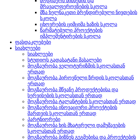
ზოდიაქოს ნიშნების და
მრავალფეროვნების სკოლა
მზა ხელნაკეთი ბრენდირებული ნივთების
სკოლა
ცხოვრების ციმციმა ხაზის სკოლა
წარმატებული პროექტების
იმპლემენტირების სკოლა
ფასდაკლებები
სიახლეები
სიახლეები
სტუდიოს გადასატანი მასალები
მოგზაურობა ველოტურიზმის სკოლასთან
ერთად
მოგზაურობა პიროვნული ზრდის სკოლასთან
ერთად
მოგზაურობა მწვანე პროდუქტებისა და
სერვისების სკოლასთან ერთად
მოგზაურობა ტალანტების სკოლასთან ერთად
მოგზაურობა ინოვაციური პროექტების
მართვის სკოლასთან ერთად
პარტნიორები
მოგზაურობა ხის მხატვრული დამუშავების
სკოლასთან ერთად
მოგზაურობა ბიზნეს გეგმებისა და პროექტების