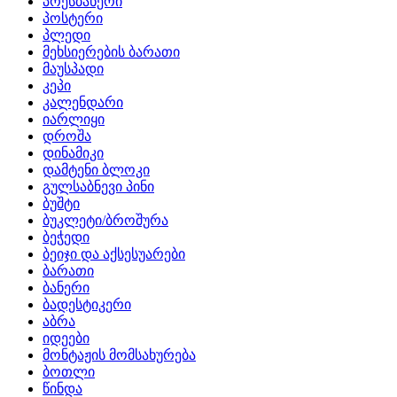
პრესბანერი
პოსტერი
პლედი
მეხსიერების ბარათი
მაუსპადი
კეპი
კალენდარი
იარლიყი
დროშა
დინამიკი
დამტენი ბლოკი
გულსაბნევი პინი
ბუშტი
ბუკლეტი/ბროშურა
ბეჭედი
ბეიჯი და აქსესუარები
ბარათი
ბანერი
ბადესტიკერი
აბრა
იდეები
მონტაჟის მომსახურება
ბოთლი
წინდა