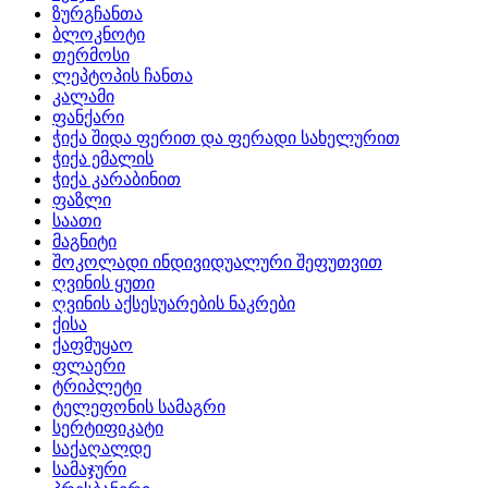
ზურგჩანთა
ბლოკნოტი
თერმოსი
ლეპტოპის ჩანთა
კალამი
ფანქარი
ჭიქა შიდა ფერით და ფერადი სახელურით
ჭიქა ემალის
ჭიქა კარაბინით
ფაზლი
საათი
მაგნიტი
შოკოლადი ინდივიდუალური შეფუთვით
ღვინის ყუთი
ღვინის აქსესუარების ნაკრები
ქისა
ქაფმუყაო
ფლაერი
ტრიპლეტი
ტელეფონის სამაგრი
სერტიფიკატი
საქაღალდე
სამაჯური