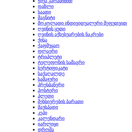
ჭიქა კარაბინით
ფაზლი
საათი
მაგნიტი
შოკოლადი ინდივიდუალური შეფუთვით
ღვინის ყუთი
ღვინის აქსესუარების ნაკრები
ქისა
ქაფმუყაო
ფლაერი
ტრიპლეტი
ტელეფონის სამაგრი
სერტიფიკატი
საქაღალდე
სამაჯური
პრესბანერი
პოსტერი
პლედი
მეხსიერების ბარათი
მაუსპადი
კეპი
კალენდარი
იარლიყი
დროშა