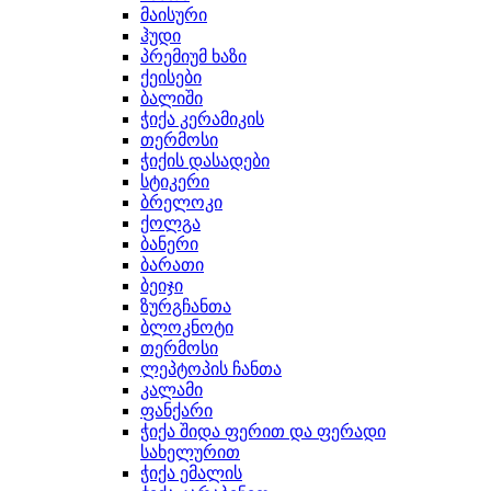
მაისური
ჰუდი
პრემიუმ ხაზი
ქეისები
ბალიში
ჭიქა კერამიკის
თერმოსი
ჭიქის დასადები
სტიკერი
ბრელოკი
ქოლგა
ბანერი
ბარათი
ბეიჯი
ზურგჩანთა
ბლოკნოტი
თერმოსი
ლეპტოპის ჩანთა
კალამი
ფანქარი
ჭიქა შიდა ფერით და ფერადი
სახელურით
ჭიქა ემალის