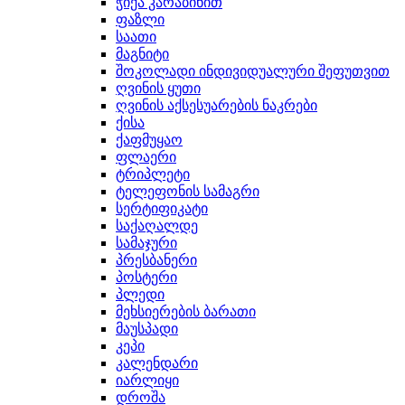
ჭიქა კარაბინით
ფაზლი
საათი
მაგნიტი
შოკოლადი ინდივიდუალური შეფუთვით
ღვინის ყუთი
ღვინის აქსესუარების ნაკრები
ქისა
ქაფმუყაო
ფლაერი
ტრიპლეტი
ტელეფონის სამაგრი
სერტიფიკატი
საქაღალდე
სამაჯური
პრესბანერი
პოსტერი
პლედი
მეხსიერების ბარათი
მაუსპადი
კეპი
კალენდარი
იარლიყი
დროშა