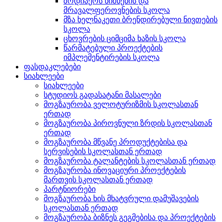
ზოდიაქოს ნიშნების და
მრავალფეროვნების სკოლა
მზა ხელნაკეთი ბრენდირებული ნივთების
სკოლა
ცხოვრების ციმციმა ხაზის სკოლა
წარმატებული პროექტების
იმპლემენტირების სკოლა
ფასდაკლებები
სიახლეები
სიახლეები
სტუდიოს გადასატანი მასალები
მოგზაურობა ველოტურიზმის სკოლასთან
ერთად
მოგზაურობა პიროვნული ზრდის სკოლასთან
ერთად
მოგზაურობა მწვანე პროდუქტებისა და
სერვისების სკოლასთან ერთად
მოგზაურობა ტალანტების სკოლასთან ერთად
მოგზაურობა ინოვაციური პროექტების
მართვის სკოლასთან ერთად
პარტნიორები
მოგზაურობა ხის მხატვრული დამუშავების
სკოლასთან ერთად
მოგზაურობა ბიზნეს გეგმებისა და პროექტების