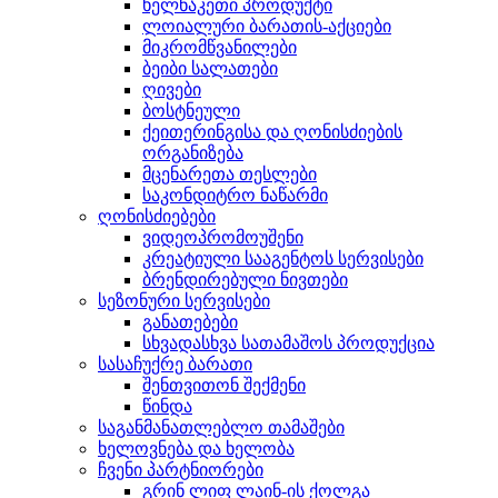
ხელნაკეთი პროდუქტი
ლოიალური ბარათის-აქციები
მიკრომწვანილები
ბეიბი სალათები
ღივები
ბოსტნეული
ქეითერინგისა და ღონისძიების
ორგანიზება
მცენარეთა თესლები
საკონდიტრო ნაწარმი
ღონისძიებები
ვიდეოპრომოუშენი
კრეატიული სააგენტოს სერვისები
ბრენდირებული ნივთები
სეზონური სერვისები
განათებები
სხვადასხვა სათამაშოს პროდუქცია
სასაჩუქრე ბარათი
შენთვითონ შექმენი
წინდა
საგანმანათლებლო თამაშები
ხელოვნება და ხელობა
ჩვენი პარტნიორები
გრინ ლიფ ლაინ-ის ქოლგა