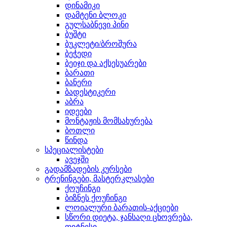
დინამიკი
დამტენი ბლოკი
გულსაბნევი პინი
ბუშტი
ბუკლეტი/ბროშურა
ბეჭედი
ბეიჯი და აქსესუარები
ბარათი
ბანერი
ბადესტიკერი
აბრა
იდეები
მონტაჟის მომსახურება
ბოთლი
წინდა
სპეციალისტები
ავეჯში
გადამზადების კურსები
ტრენინგები, მასტერკლასები
ქოუჩინგი
ბიზნეს ქოუჩინგი
ლოიალური ბარათის-აქციები
სწორი დიეტა, ჯანსაღი ცხოვრება,
ფიტნესი