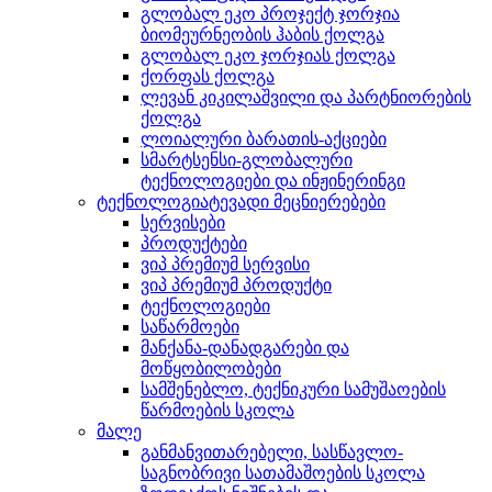
გლობალ ეკო პროჯექტ ჯორჯია
ბიომეურნეობის ჰაბის ქოლგა
გლობალ ეკო ჯორჯიას ქოლგა
ქორფას ქოლგა
ლევან კიკილაშვილი და პარტნიორების
ქოლგა
ლოიალური ბარათის-აქციები
სმარტსენსი-გლობალური
ტექნოლოგიები და ინჟინერინგი
ტექნოლოგიატევადი მეცნიერებები
სერვისები
პროდუქტები
ვიპ პრემიუმ სერვისი
ვიპ პრემიუმ პროდუქტი
ტექნოლოგიები
საწარმოები
მანქანა-დანადგარები და
მოწყობილობები
სამშენებლო, ტექნიკური სამუშაოების
წარმოების სკოლა
მალე
განმანვითარებელი, სასწავლო-
საგნობრივი სათამაშოების სკოლა