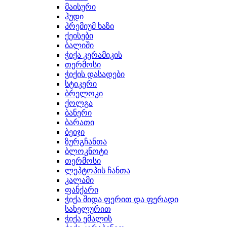
მაისური
ჰუდი
პრემიუმ ხაზი
ქეისები
ბალიში
ჭიქა კერამიკის
თერმოსი
ჭიქის დასადები
სტიკერი
ბრელოკი
ქოლგა
ბანერი
ბარათი
ბეიჯი
ზურგჩანთა
ბლოკნოტი
თერმოსი
ლეპტოპის ჩანთა
კალამი
ფანქარი
ჭიქა შიდა ფერით და ფერადი
სახელურით
ჭიქა ემალის