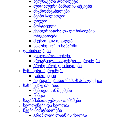
ხელნაკეთი პროდუქტი
ლოიალური ბარათის-აქციები
მიკრომწვანილები
ბეიბი სალათები
ღივები
ბოსტნეული
ქეითერინგისა და ღონისძიების
ორგანიზება
მცენარეთა თესლები
საკონდიტრო ნაწარმი
ღონისძიებები
ვიდეოპრომოუშენი
კრეატიული სააგენტოს სერვისები
ბრენდირებული ნივთები
სეზონური სერვისები
განათებები
სხვადასხვა სათამაშოს პროდუქცია
სასაჩუქრე ბარათი
შენთვითონ შექმენი
წინდა
საგანმანათლებლო თამაშები
ხელოვნება და ხელობა
ჩვენი პარტნიორები
გრინ ლიფ ლაინ-ის ქოლგა