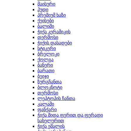
მაისური
ჰუდი
პრემიუმ ხაზი
ქეისები
ბალიში
ჭიქა კერამიკის
თერმოსი
ჭიქის დასადები
სტიკერი
ბრელოკი
ქოლგა
ბანერი
ბარათი
ბეიჯი
ზურგჩანთა
ბლოკნოტი
თერმოსი
ლეპტოპის ჩანთა
კალამი
ფანქარი
ჭიქა შიდა ფერით და ფერადი
სახელურით
ჭიქა ემალის