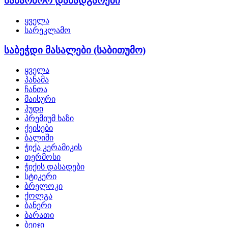
საწარმოო დანადგარები
ყველა
სარეკლამო
საბეჭდი მასალები (საბითუმო)
ყველა
პანამა
ჩანთა
მაისური
ჰუდი
პრემიუმ ხაზი
ქეისები
ბალიში
ჭიქა კერამიკის
თერმოსი
ჭიქის დასადები
სტიკერი
ბრელოკი
ქოლგა
ბანერი
ბარათი
ბეიჯი