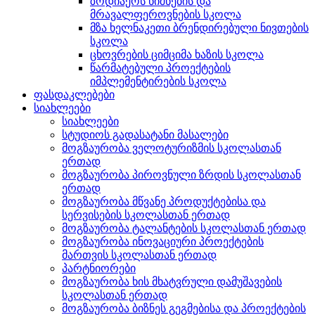
ზოდიაქოს ნიშნების და
მრავალფეროვნების სკოლა
მზა ხელნაკეთი ბრენდირებული ნივთების
სკოლა
ცხოვრების ციმციმა ხაზის სკოლა
წარმატებული პროექტების
იმპლემენტირების სკოლა
ფასდაკლებები
სიახლეები
სიახლეები
სტუდიოს გადასატანი მასალები
მოგზაურობა ველოტურიზმის სკოლასთან
ერთად
მოგზაურობა პიროვნული ზრდის სკოლასთან
ერთად
მოგზაურობა მწვანე პროდუქტებისა და
სერვისების სკოლასთან ერთად
მოგზაურობა ტალანტების სკოლასთან ერთად
მოგზაურობა ინოვაციური პროექტების
მართვის სკოლასთან ერთად
პარტნიორები
მოგზაურობა ხის მხატვრული დამუშავების
სკოლასთან ერთად
მოგზაურობა ბიზნეს გეგმებისა და პროექტების