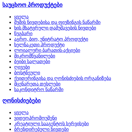
საუცხოო პროდუქტები
ყველა
შუშის ნივთებისა და ფიუზინგის ნაწარმი
ხის მხატვრული დამუშავების ნივთები
ნუგბარი
აგრო, ბიო, უნიტრატო პროდუქტი
ხელნაკეთი პროდუქტი
ლოიალური ბარათის-აქციები
მიკრომწვანილები
ბეიბი სალათები
ღივები
ბოსტნეული
ქეითერინგისა და ღონისძიების ორგანიზება
მცენარეთა თესლები
საკონდიტრო ნაწარმი
ღონისძიებები
ყველა
ვიდეოპრომოუშენი
კრეატიული სააგენტოს სერვისები
ბრენდირებული ნივთები