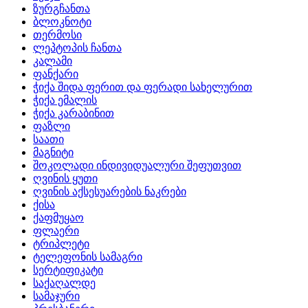
ზურგჩანთა
ბლოკნოტი
თერმოსი
ლეპტოპის ჩანთა
კალამი
ფანქარი
ჭიქა შიდა ფერით და ფერადი სახელურით
ჭიქა ემალის
ჭიქა კარაბინით
ფაზლი
საათი
მაგნიტი
შოკოლადი ინდივიდუალური შეფუთვით
ღვინის ყუთი
ღვინის აქსესუარების ნაკრები
ქისა
ქაფმუყაო
ფლაერი
ტრიპლეტი
ტელეფონის სამაგრი
სერტიფიკატი
საქაღალდე
სამაჯური