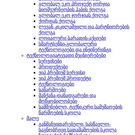
გლობალ ეკო პროჯექტ ჯორჯია
ბიომეურნეობის ჰაბის ქოლგა
გლობალ ეკო ჯორჯიას ქოლგა
ქორფას ქოლგა
ლევან კიკილაშვილი და პარტნიორების
ქოლგა
ლოიალური ბარათის-აქციები
სმარტსენსი-გლობალური
ტექნოლოგიები და ინჟინერინგი
ტექნოლოგიატევადი მეცნიერებები
სერვისები
პროდუქტები
ვიპ პრემიუმ სერვისი
ვიპ პრემიუმ პროდუქტი
ტექნოლოგიები
საწარმოები
მანქანა-დანადგარები და
მოწყობილობები
სამშენებლო, ტექნიკური სამუშაოების
წარმოების სკოლა
მალე
განმანვითარებელი, სასწავლო-
საგნობრივი სათამაშოების სკოლა