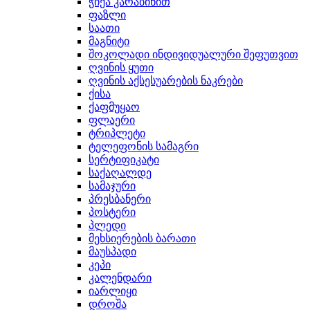
ჭიქა კარაბინით
ფაზლი
საათი
მაგნიტი
შოკოლადი ინდივიდუალური შეფუთვით
ღვინის ყუთი
ღვინის აქსესუარების ნაკრები
ქისა
ქაფმუყაო
ფლაერი
ტრიპლეტი
ტელეფონის სამაგრი
სერტიფიკატი
საქაღალდე
სამაჯური
პრესბანერი
პოსტერი
პლედი
მეხსიერების ბარათი
მაუსპადი
კეპი
კალენდარი
იარლიყი
დროშა