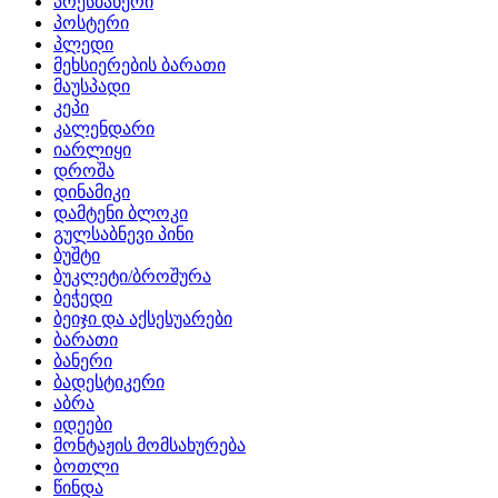
პრესბანერი
პოსტერი
პლედი
მეხსიერების ბარათი
მაუსპადი
კეპი
კალენდარი
იარლიყი
დროშა
დინამიკი
დამტენი ბლოკი
გულსაბნევი პინი
ბუშტი
ბუკლეტი/ბროშურა
ბეჭედი
ბეიჯი და აქსესუარები
ბარათი
ბანერი
ბადესტიკერი
აბრა
იდეები
მონტაჟის მომსახურება
ბოთლი
წინდა