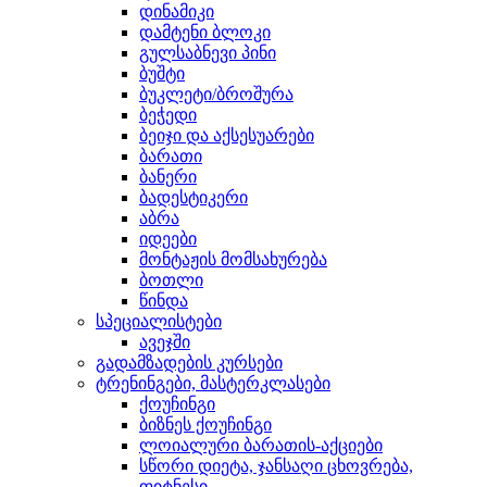
დინამიკი
დამტენი ბლოკი
გულსაბნევი პინი
ბუშტი
ბუკლეტი/ბროშურა
ბეჭედი
ბეიჯი და აქსესუარები
ბარათი
ბანერი
ბადესტიკერი
აბრა
იდეები
მონტაჟის მომსახურება
ბოთლი
წინდა
სპეციალისტები
ავეჯში
გადამზადების კურსები
ტრენინგები, მასტერკლასები
ქოუჩინგი
ბიზნეს ქოუჩინგი
ლოიალური ბარათის-აქციები
სწორი დიეტა, ჯანსაღი ცხოვრება,
ფიტნესი