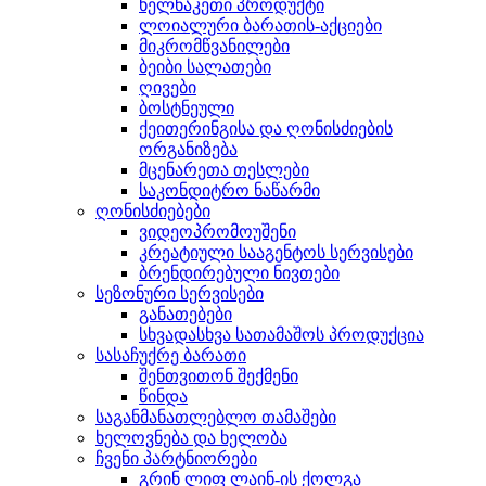
ხელნაკეთი პროდუქტი
ლოიალური ბარათის-აქციები
მიკრომწვანილები
ბეიბი სალათები
ღივები
ბოსტნეული
ქეითერინგისა და ღონისძიების
ორგანიზება
მცენარეთა თესლები
საკონდიტრო ნაწარმი
ღონისძიებები
ვიდეოპრომოუშენი
კრეატიული სააგენტოს სერვისები
ბრენდირებული ნივთები
სეზონური სერვისები
განათებები
სხვადასხვა სათამაშოს პროდუქცია
სასაჩუქრე ბარათი
შენთვითონ შექმენი
წინდა
საგანმანათლებლო თამაშები
ხელოვნება და ხელობა
ჩვენი პარტნიორები
გრინ ლიფ ლაინ-ის ქოლგა