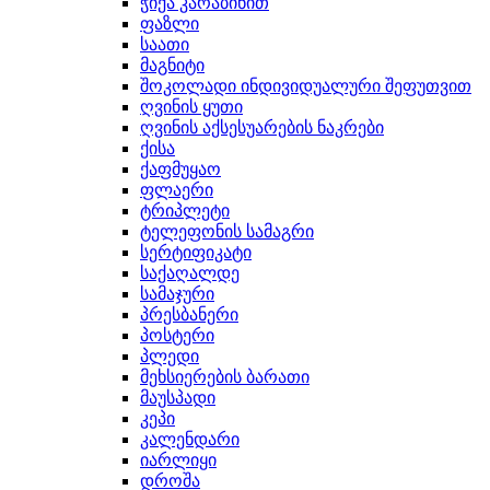
ჭიქა კარაბინით
ფაზლი
საათი
მაგნიტი
შოკოლადი ინდივიდუალური შეფუთვით
ღვინის ყუთი
ღვინის აქსესუარების ნაკრები
ქისა
ქაფმუყაო
ფლაერი
ტრიპლეტი
ტელეფონის სამაგრი
სერტიფიკატი
საქაღალდე
სამაჯური
პრესბანერი
პოსტერი
პლედი
მეხსიერების ბარათი
მაუსპადი
კეპი
კალენდარი
იარლიყი
დროშა