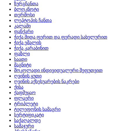
ზურგჩანთა
ბლოკნოტი
თერმოსი
ლეპტოპის ჩანთა
კალამი
ფანქარი
ჭიქა შიდა ფერით და ფერადი სახელურით
ჭიქა ემალის
ჭიქა კარაბინით
ფაზლი
საათი
მაგნიტი
შოკოლადი ინდივიდუალური შეფუთვით
ღვინის ყუთი
ღვინის აქსესუარების ნაკრები
ქისა
ქაფმუყაო
ფლაერი
ტრიპლეტი
ტელეფონის სამაგრი
სერტიფიკატი
საქაღალდე
სამაჯური