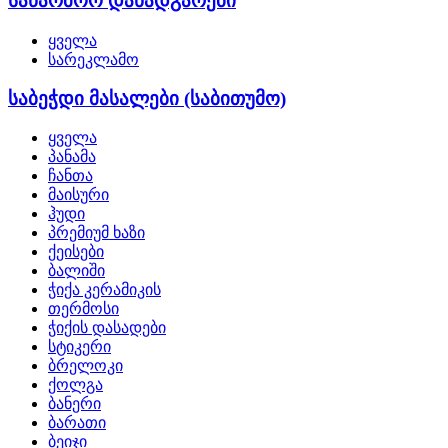
საწარმოო დანადგარები
ყველა
სარეკლამო
საბეჭდი მასალები (საბითუმო)
ყველა
პანამა
ჩანთა
მაისური
ჰუდი
პრემიუმ ხაზი
ქეისები
ბალიში
ჭიქა კერამიკის
თერმოსი
ჭიქის დასადები
სტიკერი
ბრელოკი
ქოლგა
ბანერი
ბარათი
ბეიჯი