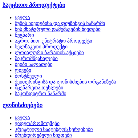
საუცხოო პროდუქტები
ყველა
შუშის ნივთებისა და ფიუზინგის ნაწარმი
ხის მხატვრული დამუშავების ნივთები
ნუგბარი
აგრო, ბიო, უნიტრატო პროდუქტი
ხელნაკეთი პროდუქტი
ლოიალური ბარათის-აქციები
მიკრომწვანილები
ბეიბი სალათები
ღივები
ბოსტნეული
ქეითერინგისა და ღონისძიების ორგანიზება
მცენარეთა თესლები
საკონდიტრო ნაწარმი
ღონისძიებები
ყველა
ვიდეოპრომოუშენი
კრეატიული სააგენტოს სერვისები
ბრენდირებული ნივთები