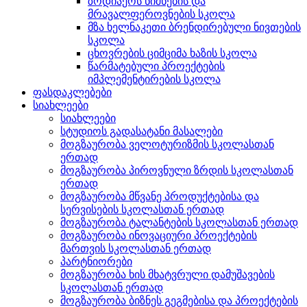
ზოდიაქოს ნიშნების და
მრავალფეროვნების სკოლა
მზა ხელნაკეთი ბრენდირებული ნივთების
სკოლა
ცხოვრების ციმციმა ხაზის სკოლა
წარმატებული პროექტების
იმპლემენტირების სკოლა
ფასდაკლებები
სიახლეები
სიახლეები
სტუდიოს გადასატანი მასალები
მოგზაურობა ველოტურიზმის სკოლასთან
ერთად
მოგზაურობა პიროვნული ზრდის სკოლასთან
ერთად
მოგზაურობა მწვანე პროდუქტებისა და
სერვისების სკოლასთან ერთად
მოგზაურობა ტალანტების სკოლასთან ერთად
მოგზაურობა ინოვაციური პროექტების
მართვის სკოლასთან ერთად
პარტნიორები
მოგზაურობა ხის მხატვრული დამუშავების
სკოლასთან ერთად
მოგზაურობა ბიზნეს გეგმებისა და პროექტების