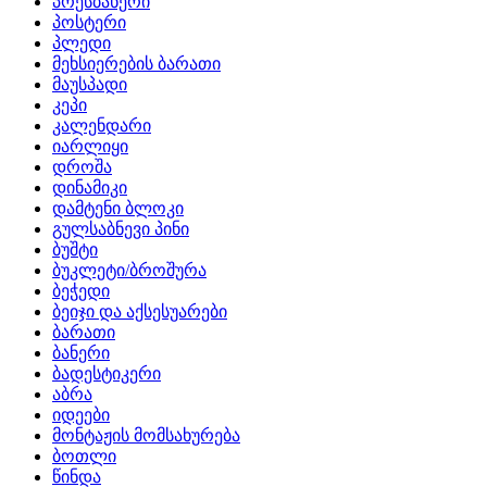
პრესბანერი
პოსტერი
პლედი
მეხსიერების ბარათი
მაუსპადი
კეპი
კალენდარი
იარლიყი
დროშა
დინამიკი
დამტენი ბლოკი
გულსაბნევი პინი
ბუშტი
ბუკლეტი/ბროშურა
ბეჭედი
ბეიჯი და აქსესუარები
ბარათი
ბანერი
ბადესტიკერი
აბრა
იდეები
მონტაჟის მომსახურება
ბოთლი
წინდა