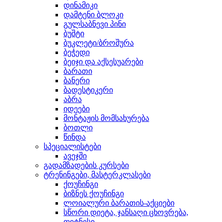
დინამიკი
დამტენი ბლოკი
გულსაბნევი პინი
ბუშტი
ბუკლეტი/ბროშურა
ბეჭედი
ბეიჯი და აქსესუარები
ბარათი
ბანერი
ბადესტიკერი
აბრა
იდეები
მონტაჟის მომსახურება
ბოთლი
წინდა
სპეციალისტები
ავეჯში
გადამზადების კურსები
ტრენინგები, მასტერკლასები
ქოუჩინგი
ბიზნეს ქოუჩინგი
ლოიალური ბარათის-აქციები
სწორი დიეტა, ჯანსაღი ცხოვრება,
ფიტნესი