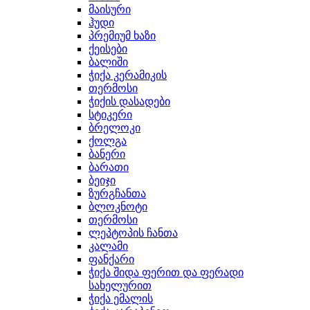
მაისური
ჰუდი
პრემიუმ ხაზი
ქეისები
ბალიში
ჭიქა კერამიკის
თერმოსი
ჭიქის დასადები
სტიკერი
ბრელოკი
ქოლგა
ბანერი
ბარათი
ბეიჯი
ზურგჩანთა
ბლოკნოტი
თერმოსი
ლეპტოპის ჩანთა
კალამი
ფანქარი
ჭიქა შიდა ფერით და ფერადი
სახელურით
ჭიქა ემალის