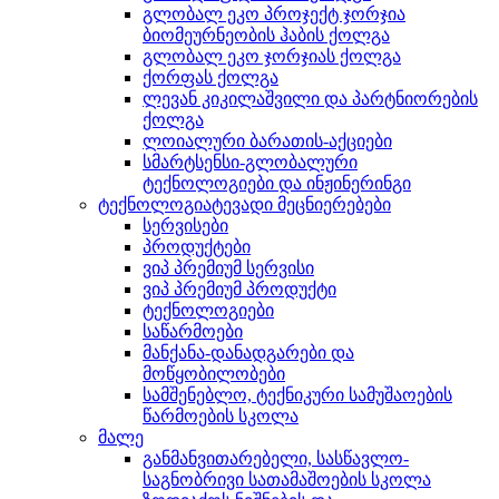
გლობალ ეკო პროჯექტ ჯორჯია
ბიომეურნეობის ჰაბის ქოლგა
გლობალ ეკო ჯორჯიას ქოლგა
ქორფას ქოლგა
ლევან კიკილაშვილი და პარტნიორების
ქოლგა
ლოიალური ბარათის-აქციები
სმარტსენსი-გლობალური
ტექნოლოგიები და ინჟინერინგი
ტექნოლოგიატევადი მეცნიერებები
სერვისები
პროდუქტები
ვიპ პრემიუმ სერვისი
ვიპ პრემიუმ პროდუქტი
ტექნოლოგიები
საწარმოები
მანქანა-დანადგარები და
მოწყობილობები
სამშენებლო, ტექნიკური სამუშაოების
წარმოების სკოლა
მალე
განმანვითარებელი, სასწავლო-
საგნობრივი სათამაშოების სკოლა