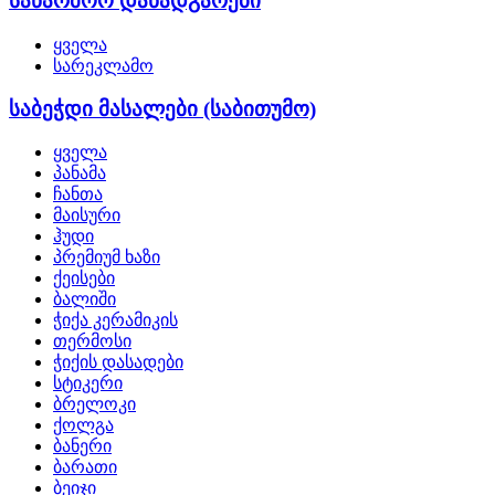
საწარმოო დანადგარები
ყველა
სარეკლამო
საბეჭდი მასალები (საბითუმო)
ყველა
პანამა
ჩანთა
მაისური
ჰუდი
პრემიუმ ხაზი
ქეისები
ბალიში
ჭიქა კერამიკის
თერმოსი
ჭიქის დასადები
სტიკერი
ბრელოკი
ქოლგა
ბანერი
ბარათი
ბეიჯი