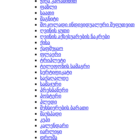
ჭიქა კარაბინით
ფაზლი
საათი
მაგნიტი
შოკოლადი ინდივიდუალური შეფუთვით
ღვინის ყუთი
ღვინის აქსესუარების ნაკრები
ქისა
ქაფმუყაო
ფლაერი
ტრიპლეტი
ტელეფონის სამაგრი
სერტიფიკატი
საქაღალდე
სამაჯური
პრესბანერი
პოსტერი
პლედი
მეხსიერების ბარათი
მაუსპადი
კეპი
კალენდარი
იარლიყი
დროშა