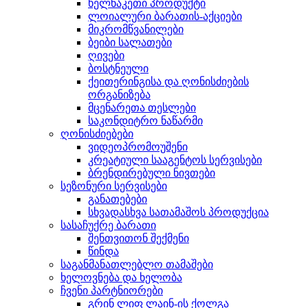
ხელნაკეთი პროდუქტი
ლოიალური ბარათის-აქციები
მიკრომწვანილები
ბეიბი სალათები
ღივები
ბოსტნეული
ქეითერინგისა და ღონისძიების
ორგანიზება
მცენარეთა თესლები
საკონდიტრო ნაწარმი
ღონისძიებები
ვიდეოპრომოუშენი
კრეატიული სააგენტოს სერვისები
ბრენდირებული ნივთები
სეზონური სერვისები
განათებები
სხვადასხვა სათამაშოს პროდუქცია
სასაჩუქრე ბარათი
შენთვითონ შექმენი
წინდა
საგანმანათლებლო თამაშები
ხელოვნება და ხელობა
ჩვენი პარტნიორები
გრინ ლიფ ლაინ-ის ქოლგა