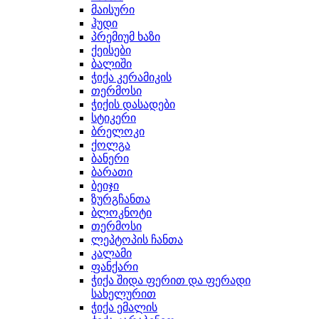
მაისური
ჰუდი
პრემიუმ ხაზი
ქეისები
ბალიში
ჭიქა კერამიკის
თერმოსი
ჭიქის დასადები
სტიკერი
ბრელოკი
ქოლგა
ბანერი
ბარათი
ბეიჯი
ზურგჩანთა
ბლოკნოტი
თერმოსი
ლეპტოპის ჩანთა
კალამი
ფანქარი
ჭიქა შიდა ფერით და ფერადი
სახელურით
ჭიქა ემალის