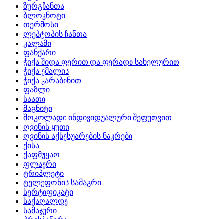
ზურგჩანთა
ბლოკნოტი
თერმოსი
ლეპტოპის ჩანთა
კალამი
ფანქარი
ჭიქა შიდა ფერით და ფერადი სახელურით
ჭიქა ემალის
ჭიქა კარაბინით
ფაზლი
საათი
მაგნიტი
შოკოლადი ინდივიდუალური შეფუთვით
ღვინის ყუთი
ღვინის აქსესუარების ნაკრები
ქისა
ქაფმუყაო
ფლაერი
ტრიპლეტი
ტელეფონის სამაგრი
სერტიფიკატი
საქაღალდე
სამაჯური