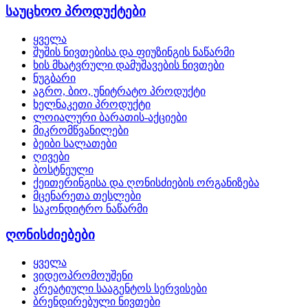
საუცხოო პროდუქტები
ყველა
შუშის ნივთებისა და ფიუზინგის ნაწარმი
ხის მხატვრული დამუშავების ნივთები
ნუგბარი
აგრო, ბიო, უნიტრატო პროდუქტი
ხელნაკეთი პროდუქტი
ლოიალური ბარათის-აქციები
მიკრომწვანილები
ბეიბი სალათები
ღივები
ბოსტნეული
ქეითერინგისა და ღონისძიების ორგანიზება
მცენარეთა თესლები
საკონდიტრო ნაწარმი
ღონისძიებები
ყველა
ვიდეოპრომოუშენი
კრეატიული სააგენტოს სერვისები
ბრენდირებული ნივთები