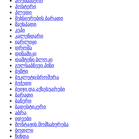
პრესბანერი
პოსტერი
პლედი
მეხსიერების ბარათი
მაუსპადი
კეპი
კალენდარი
იარლიყი
დროშა
დინამიკი
დამტენი ბლოკი
გულსაბნევი პინი
ბუშტი
ბუკლეტი/ბროშურა
ბეჭედი
ბეიჯი და აქსესუარები
ბარათი
ბანერი
ბადესტიკერი
აბრა
იდეები
მონტაჟის მომსახურება
ბოთლი
წინდა