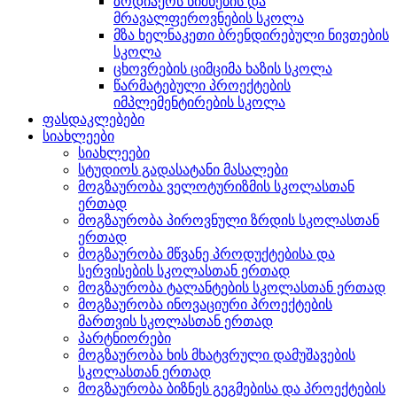
ზოდიაქოს ნიშნების და
მრავალფეროვნების სკოლა
მზა ხელნაკეთი ბრენდირებული ნივთების
სკოლა
ცხოვრების ციმციმა ხაზის სკოლა
წარმატებული პროექტების
იმპლემენტირების სკოლა
ფასდაკლებები
სიახლეები
სიახლეები
სტუდიოს გადასატანი მასალები
მოგზაურობა ველოტურიზმის სკოლასთან
ერთად
მოგზაურობა პიროვნული ზრდის სკოლასთან
ერთად
მოგზაურობა მწვანე პროდუქტებისა და
სერვისების სკოლასთან ერთად
მოგზაურობა ტალანტების სკოლასთან ერთად
მოგზაურობა ინოვაციური პროექტების
მართვის სკოლასთან ერთად
პარტნიორები
მოგზაურობა ხის მხატვრული დამუშავების
სკოლასთან ერთად
მოგზაურობა ბიზნეს გეგმებისა და პროექტების