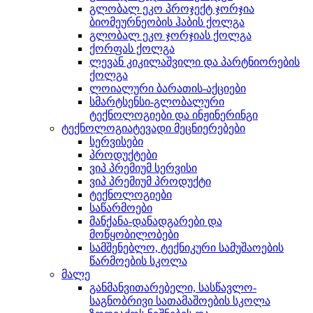
გლობალ ეკო პროჯექტ ჯორჯია
ბიომეურნეობის ჰაბის ქოლგა
გლობალ ეკო ჯორჯიას ქოლგა
ქორფას ქოლგა
ლევან კიკილაშვილი და პარტნიორების
ქოლგა
ლოიალური ბარათის-აქციები
სმარტსენსი-გლობალური
ტექნოლოგიები და ინჟინერინგი
ტექნოლოგიატევადი მეცნიერებები
სერვისები
პროდუქტები
ვიპ პრემიუმ სერვისი
ვიპ პრემიუმ პროდუქტი
ტექნოლოგიები
საწარმოები
მანქანა-დანადგარები და
მოწყობილობები
სამშენებლო, ტექნიკური სამუშაოების
წარმოების სკოლა
მალე
განმანვითარებელი, სასწავლო-
საგნობრივი სათამაშოების სკოლა