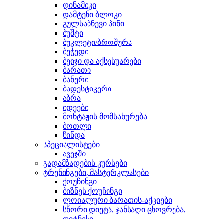
დინამიკი
დამტენი ბლოკი
გულსაბნევი პინი
ბუშტი
ბუკლეტი/ბროშურა
ბეჭედი
ბეიჯი და აქსესუარები
ბარათი
ბანერი
ბადესტიკერი
აბრა
იდეები
მონტაჟის მომსახურება
ბოთლი
წინდა
სპეციალისტები
ავეჯში
გადამზადების კურსები
ტრენინგები, მასტერკლასები
ქოუჩინგი
ბიზნეს ქოუჩინგი
ლოიალური ბარათის-აქციები
სწორი დიეტა, ჯანსაღი ცხოვრება,
ფიტნესი