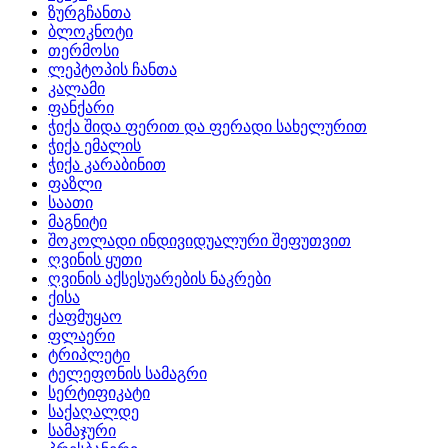
ზურგჩანთა
ბლოკნოტი
თერმოსი
ლეპტოპის ჩანთა
კალამი
ფანქარი
ჭიქა შიდა ფერით და ფერადი სახელურით
ჭიქა ემალის
ჭიქა კარაბინით
ფაზლი
საათი
მაგნიტი
შოკოლადი ინდივიდუალური შეფუთვით
ღვინის ყუთი
ღვინის აქსესუარების ნაკრები
ქისა
ქაფმუყაო
ფლაერი
ტრიპლეტი
ტელეფონის სამაგრი
სერტიფიკატი
საქაღალდე
სამაჯური