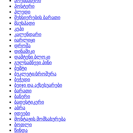
პრესბანერი
პოსტერი
პლედი
მეხსიერების ბარათი
მაუსპადი
კეპი
კალენდარი
იარლიყი
დროშა
დინამიკი
დამტენი ბლოკი
გულსაბნევი პინი
ბუშტი
ბუკლეტი/ბროშურა
ბეჭედი
ბეიჯი და აქსესუარები
ბარათი
ბანერი
ბადესტიკერი
აბრა
იდეები
მონტაჟის მომსახურება
ბოთლი
წინდა