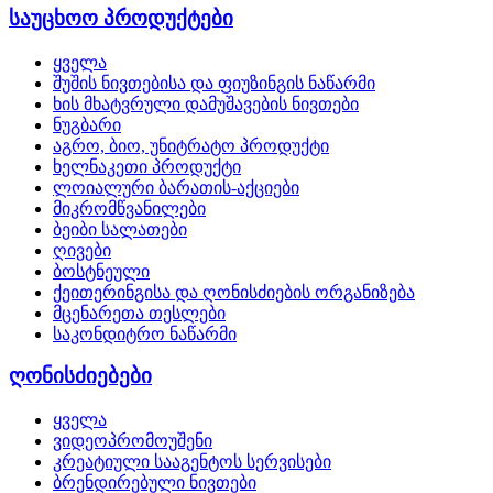
საუცხოო პროდუქტები
ყველა
შუშის ნივთებისა და ფიუზინგის ნაწარმი
ხის მხატვრული დამუშავების ნივთები
ნუგბარი
აგრო, ბიო, უნიტრატო პროდუქტი
ხელნაკეთი პროდუქტი
ლოიალური ბარათის-აქციები
მიკრომწვანილები
ბეიბი სალათები
ღივები
ბოსტნეული
ქეითერინგისა და ღონისძიების ორგანიზება
მცენარეთა თესლები
საკონდიტრო ნაწარმი
ღონისძიებები
ყველა
ვიდეოპრომოუშენი
კრეატიული სააგენტოს სერვისები
ბრენდირებული ნივთები