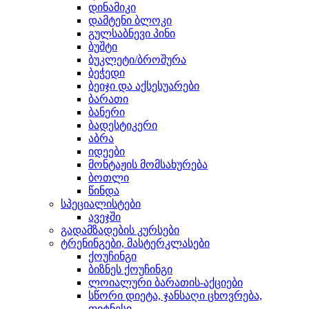
დინამიკი
დამტენი ბლოკი
გულსაბნევი პინი
ბუშტი
ბუკლეტი/ბროშურა
ბეჭედი
ბეიჯი და აქსესუარები
ბარათი
ბანერი
ბადესტიკერი
აბრა
იდეები
მონტაჟის მომსახურება
ბოთლი
წინდა
სპეციალისტები
ავეჯში
გადამზადების კურსები
ტრენინგები, მასტერკლასები
ქოუჩინგი
ბიზნეს ქოუჩინგი
ლოიალური ბარათის-აქციები
სწორი დიეტა, ჯანსაღი ცხოვრება,
ფიტნესი