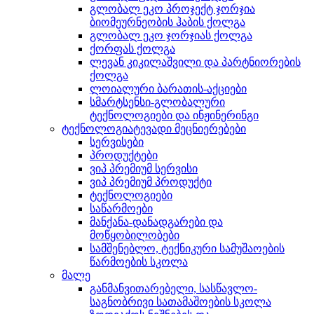
გლობალ ეკო პროჯექტ ჯორჯია
ბიომეურნეობის ჰაბის ქოლგა
გლობალ ეკო ჯორჯიას ქოლგა
ქორფას ქოლგა
ლევან კიკილაშვილი და პარტნიორების
ქოლგა
ლოიალური ბარათის-აქციები
სმარტსენსი-გლობალური
ტექნოლოგიები და ინჟინერინგი
ტექნოლოგიატევადი მეცნიერებები
სერვისები
პროდუქტები
ვიპ პრემიუმ სერვისი
ვიპ პრემიუმ პროდუქტი
ტექნოლოგიები
საწარმოები
მანქანა-დანადგარები და
მოწყობილობები
სამშენებლო, ტექნიკური სამუშაოების
წარმოების სკოლა
მალე
განმანვითარებელი, სასწავლო-
საგნობრივი სათამაშოების სკოლა