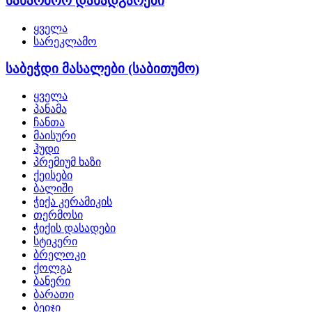
საწარმოო დანადგარები
ყველა
სარეკლამო
საბეჭდი მასალები (საბითუმო)
ყველა
პანამა
ჩანთა
მაისური
ჰუდი
პრემიუმ ხაზი
ქეისები
ბალიში
ჭიქა კერამიკის
თერმოსი
ჭიქის დასადები
სტიკერი
ბრელოკი
ქოლგა
ბანერი
ბარათი
ბეიჯი