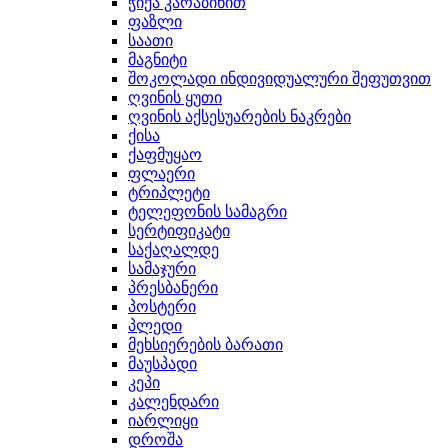
ჭიქა კარაბინით
ფაზლი
საათი
მაგნიტი
შოკოლადი ინდივიდუალური შეფუთვით
ღვინის ყუთი
ღვინის აქსესუარების ნაკრები
ქისა
ქაფმუყაო
ფლაერი
ტრიპლეტი
ტელეფონის სამაგრი
სერტიფიკატი
საქაღალდე
სამაჯური
პრესბანერი
პოსტერი
პლედი
მეხსიერების ბარათი
მაუსპადი
კეპი
კალენდარი
იარლიყი
დროშა