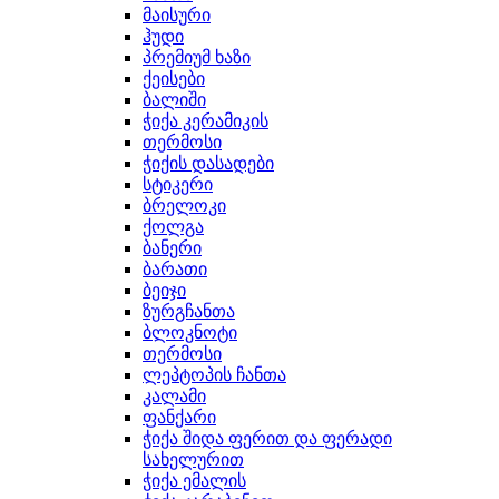
მაისური
ჰუდი
პრემიუმ ხაზი
ქეისები
ბალიში
ჭიქა კერამიკის
თერმოსი
ჭიქის დასადები
სტიკერი
ბრელოკი
ქოლგა
ბანერი
ბარათი
ბეიჯი
ზურგჩანთა
ბლოკნოტი
თერმოსი
ლეპტოპის ჩანთა
კალამი
ფანქარი
ჭიქა შიდა ფერით და ფერადი
სახელურით
ჭიქა ემალის