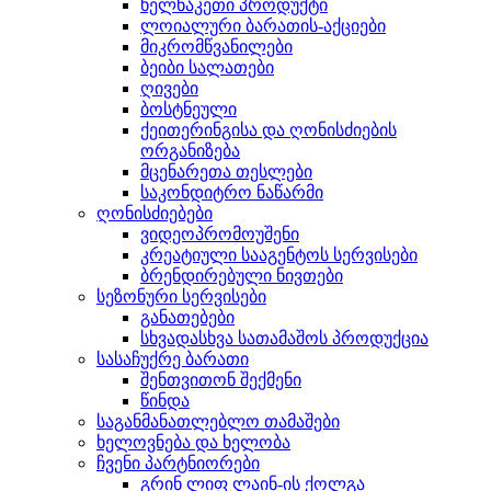
ხელნაკეთი პროდუქტი
ლოიალური ბარათის-აქციები
მიკრომწვანილები
ბეიბი სალათები
ღივები
ბოსტნეული
ქეითერინგისა და ღონისძიების
ორგანიზება
მცენარეთა თესლები
საკონდიტრო ნაწარმი
ღონისძიებები
ვიდეოპრომოუშენი
კრეატიული სააგენტოს სერვისები
ბრენდირებული ნივთები
სეზონური სერვისები
განათებები
სხვადასხვა სათამაშოს პროდუქცია
სასაჩუქრე ბარათი
შენთვითონ შექმენი
წინდა
საგანმანათლებლო თამაშები
ხელოვნება და ხელობა
ჩვენი პარტნიორები
გრინ ლიფ ლაინ-ის ქოლგა