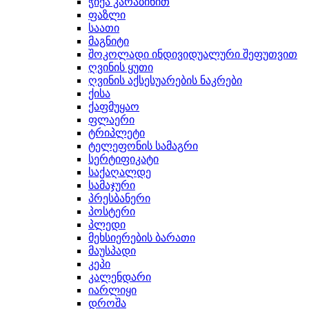
ჭიქა კარაბინით
ფაზლი
საათი
მაგნიტი
შოკოლადი ინდივიდუალური შეფუთვით
ღვინის ყუთი
ღვინის აქსესუარების ნაკრები
ქისა
ქაფმუყაო
ფლაერი
ტრიპლეტი
ტელეფონის სამაგრი
სერტიფიკატი
საქაღალდე
სამაჯური
პრესბანერი
პოსტერი
პლედი
მეხსიერების ბარათი
მაუსპადი
კეპი
კალენდარი
იარლიყი
დროშა