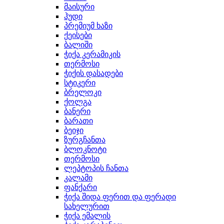
მაისური
ჰუდი
პრემიუმ ხაზი
ქეისები
ბალიში
ჭიქა კერამიკის
თერმოსი
ჭიქის დასადები
სტიკერი
ბრელოკი
ქოლგა
ბანერი
ბარათი
ბეიჯი
ზურგჩანთა
ბლოკნოტი
თერმოსი
ლეპტოპის ჩანთა
კალამი
ფანქარი
ჭიქა შიდა ფერით და ფერადი
სახელურით
ჭიქა ემალის