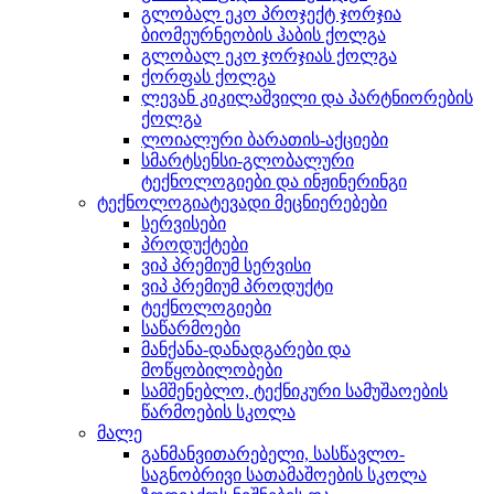
გლობალ ეკო პროჯექტ ჯორჯია
ბიომეურნეობის ჰაბის ქოლგა
გლობალ ეკო ჯორჯიას ქოლგა
ქორფას ქოლგა
ლევან კიკილაშვილი და პარტნიორების
ქოლგა
ლოიალური ბარათის-აქციები
სმარტსენსი-გლობალური
ტექნოლოგიები და ინჟინერინგი
ტექნოლოგიატევადი მეცნიერებები
სერვისები
პროდუქტები
ვიპ პრემიუმ სერვისი
ვიპ პრემიუმ პროდუქტი
ტექნოლოგიები
საწარმოები
მანქანა-დანადგარები და
მოწყობილობები
სამშენებლო, ტექნიკური სამუშაოების
წარმოების სკოლა
მალე
განმანვითარებელი, სასწავლო-
საგნობრივი სათამაშოების სკოლა