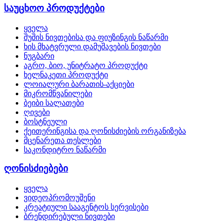
საუცხოო პროდუქტები
ყველა
შუშის ნივთებისა და ფიუზინგის ნაწარმი
ხის მხატვრული დამუშავების ნივთები
ნუგბარი
აგრო, ბიო, უნიტრატო პროდუქტი
ხელნაკეთი პროდუქტი
ლოიალური ბარათის-აქციები
მიკრომწვანილები
ბეიბი სალათები
ღივები
ბოსტნეული
ქეითერინგისა და ღონისძიების ორგანიზება
მცენარეთა თესლები
საკონდიტრო ნაწარმი
ღონისძიებები
ყველა
ვიდეოპრომოუშენი
კრეატიული სააგენტოს სერვისები
ბრენდირებული ნივთები