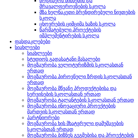
ზოდიაქოს ნიშნების და
მრავალფეროვნების სკოლა
მზა ხელნაკეთი ბრენდირებული ნივთების
სკოლა
ცხოვრების ციმციმა ხაზის სკოლა
წარმატებული პროექტების
იმპლემენტირების სკოლა
ფასდაკლებები
სიახლეები
სიახლეები
სტუდიოს გადასატანი მასალები
მოგზაურობა ველოტურიზმის სკოლასთან
ერთად
მოგზაურობა პიროვნული ზრდის სკოლასთან
ერთად
მოგზაურობა მწვანე პროდუქტებისა და
სერვისების სკოლასთან ერთად
მოგზაურობა ტალანტების სკოლასთან ერთად
მოგზაურობა ინოვაციური პროექტების
მართვის სკოლასთან ერთად
პარტნიორები
მოგზაურობა ხის მხატვრული დამუშავების
სკოლასთან ერთად
მოგზაურობა ბიზნეს გეგმებისა და პროექტების