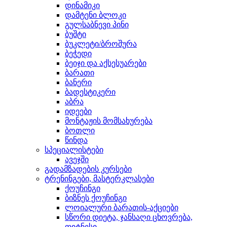
დინამიკი
დამტენი ბლოკი
გულსაბნევი პინი
ბუშტი
ბუკლეტი/ბროშურა
ბეჭედი
ბეიჯი და აქსესუარები
ბარათი
ბანერი
ბადესტიკერი
აბრა
იდეები
მონტაჟის მომსახურება
ბოთლი
წინდა
სპეციალისტები
ავეჯში
გადამზადების კურსები
ტრენინგები, მასტერკლასები
ქოუჩინგი
ბიზნეს ქოუჩინგი
ლოიალური ბარათის-აქციები
სწორი დიეტა, ჯანსაღი ცხოვრება,
ფიტნესი