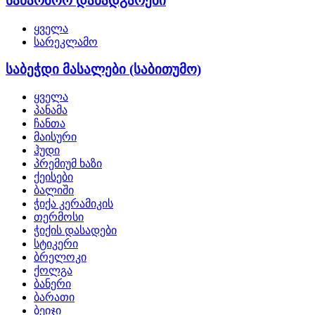
საწარმოო დანადგარები
ყველა
სარეკლამო
საბეჭდი მასალები (საბითუმო)
ყველა
პანამა
ჩანთა
მაისური
ჰუდი
პრემიუმ ხაზი
ქეისები
ბალიში
ჭიქა კერამიკის
თერმოსი
ჭიქის დასადები
სტიკერი
ბრელოკი
ქოლგა
ბანერი
ბარათი
ბეიჯი