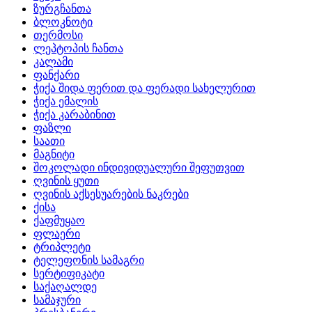
ზურგჩანთა
ბლოკნოტი
თერმოსი
ლეპტოპის ჩანთა
კალამი
ფანქარი
ჭიქა შიდა ფერით და ფერადი სახელურით
ჭიქა ემალის
ჭიქა კარაბინით
ფაზლი
საათი
მაგნიტი
შოკოლადი ინდივიდუალური შეფუთვით
ღვინის ყუთი
ღვინის აქსესუარების ნაკრები
ქისა
ქაფმუყაო
ფლაერი
ტრიპლეტი
ტელეფონის სამაგრი
სერტიფიკატი
საქაღალდე
სამაჯური