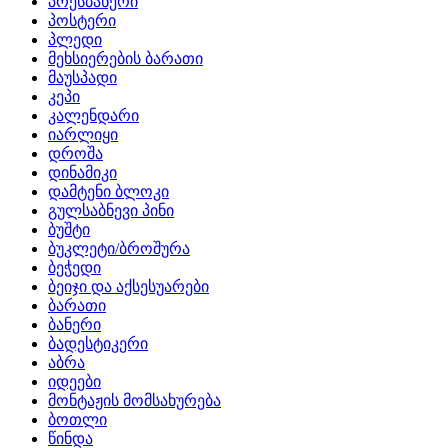
პრესბანერი
პოსტერი
პლედი
მეხსიერების ბარათი
მაუსპადი
კეპი
კალენდარი
იარლიყი
დროშა
დინამიკი
დამტენი ბლოკი
გულსაბნევი პინი
ბუშტი
ბუკლეტი/ბროშურა
ბეჭედი
ბეიჯი და აქსესუარები
ბარათი
ბანერი
ბადესტიკერი
აბრა
იდეები
მონტაჟის მომსახურება
ბოთლი
წინდა