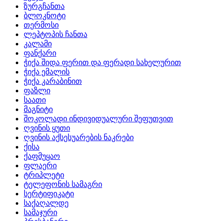
ზურგჩანთა
ბლოკნოტი
თერმოსი
ლეპტოპის ჩანთა
კალამი
ფანქარი
ჭიქა შიდა ფერით და ფერადი სახელურით
ჭიქა ემალის
ჭიქა კარაბინით
ფაზლი
საათი
მაგნიტი
შოკოლადი ინდივიდუალური შეფუთვით
ღვინის ყუთი
ღვინის აქსესუარების ნაკრები
ქისა
ქაფმუყაო
ფლაერი
ტრიპლეტი
ტელეფონის სამაგრი
სერტიფიკატი
საქაღალდე
სამაჯური