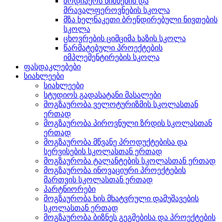
ზოდიაქოს ნიშნების და
მრავალფეროვნების სკოლა
მზა ხელნაკეთი ბრენდირებული ნივთების
სკოლა
ცხოვრების ციმციმა ხაზის სკოლა
წარმატებული პროექტების
იმპლემენტირების სკოლა
ფასდაკლებები
სიახლეები
სიახლეები
სტუდიოს გადასატანი მასალები
მოგზაურობა ველოტურიზმის სკოლასთან
ერთად
მოგზაურობა პიროვნული ზრდის სკოლასთან
ერთად
მოგზაურობა მწვანე პროდუქტებისა და
სერვისების სკოლასთან ერთად
მოგზაურობა ტალანტების სკოლასთან ერთად
მოგზაურობა ინოვაციური პროექტების
მართვის სკოლასთან ერთად
პარტნიორები
მოგზაურობა ხის მხატვრული დამუშავების
სკოლასთან ერთად
მოგზაურობა ბიზნეს გეგმებისა და პროექტების