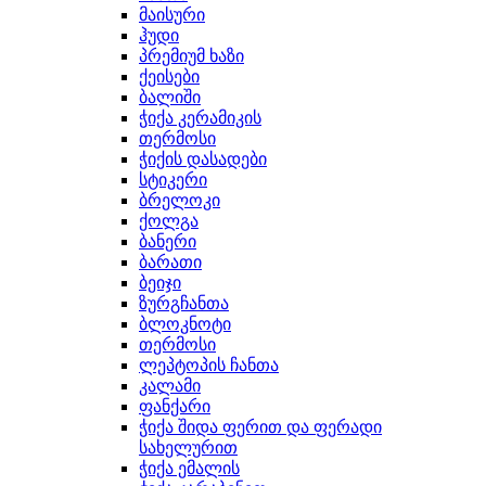
მაისური
ჰუდი
პრემიუმ ხაზი
ქეისები
ბალიში
ჭიქა კერამიკის
თერმოსი
ჭიქის დასადები
სტიკერი
ბრელოკი
ქოლგა
ბანერი
ბარათი
ბეიჯი
ზურგჩანთა
ბლოკნოტი
თერმოსი
ლეპტოპის ჩანთა
კალამი
ფანქარი
ჭიქა შიდა ფერით და ფერადი
სახელურით
ჭიქა ემალის