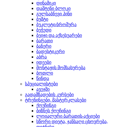
დინამიკი
დამტენი ბლოკი
გულსაბნევი პინი
ბუშტი
ბუკლეტი/ბროშურა
ბეჭედი
ბეიჯი და აქსესუარები
ბარათი
ბანერი
ბადესტიკერი
აბრა
იდეები
მონტაჟის მომსახურება
ბოთლი
წინდა
სპეციალისტები
ავეჯში
გადამზადების კურსები
ტრენინგები, მასტერკლასები
ქოუჩინგი
ბიზნეს ქოუჩინგი
ლოიალური ბარათის-აქციები
სწორი დიეტა, ჯანსაღი ცხოვრება,
ფიტნესი