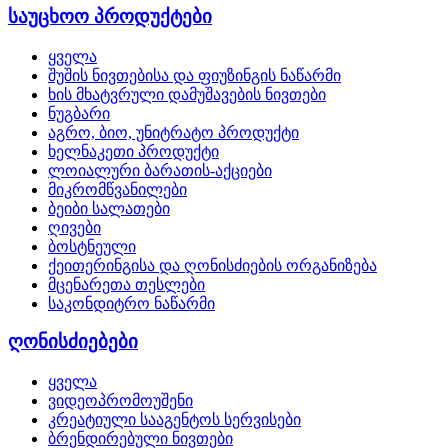
საუცხოო პროდუქტები
ყველა
შუშის ნივთებისა და ფიუზინგის ნაწარმი
ხის მხატვრული დამუშავების ნივთები
ნუგბარი
აგრო, ბიო, უნიტრატო პროდუქტი
ხელნაკეთი პროდუქტი
ლოიალური ბარათის-აქციები
მიკრომწვანილები
ბეიბი სალათები
ღივები
ბოსტნეული
ქეითერინგისა და ღონისძიების ორგანიზება
მცენარეთა თესლები
საკონდიტრო ნაწარმი
ღონისძიებები
ყველა
ვიდეოპრომოუშენი
კრეატიული სააგენტოს სერვისები
ბრენდირებული ნივთები