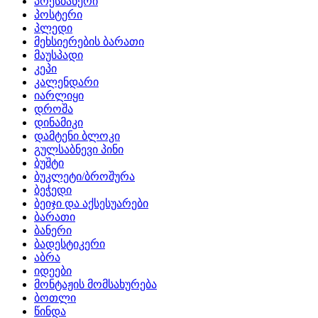
პრესბანერი
პოსტერი
პლედი
მეხსიერების ბარათი
მაუსპადი
კეპი
კალენდარი
იარლიყი
დროშა
დინამიკი
დამტენი ბლოკი
გულსაბნევი პინი
ბუშტი
ბუკლეტი/ბროშურა
ბეჭედი
ბეიჯი და აქსესუარები
ბარათი
ბანერი
ბადესტიკერი
აბრა
იდეები
მონტაჟის მომსახურება
ბოთლი
წინდა