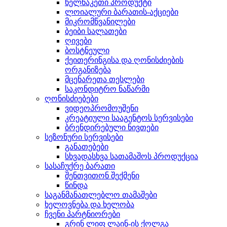
ხელნაკეთი პროდუქტი
ლოიალური ბარათის-აქციები
მიკრომწვანილები
ბეიბი სალათები
ღივები
ბოსტნეული
ქეითერინგისა და ღონისძიების
ორგანიზება
მცენარეთა თესლები
საკონდიტრო ნაწარმი
ღონისძიებები
ვიდეოპრომოუშენი
კრეატიული სააგენტოს სერვისები
ბრენდირებული ნივთები
სეზონური სერვისები
განათებები
სხვადასხვა სათამაშოს პროდუქცია
სასაჩუქრე ბარათი
შენთვითონ შექმენი
წინდა
საგანმანათლებლო თამაშები
ხელოვნება და ხელობა
ჩვენი პარტნიორები
გრინ ლიფ ლაინ-ის ქოლგა