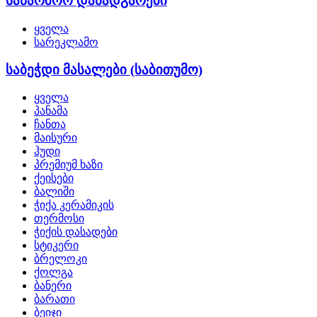
საწარმოო დანადგარები
ყველა
სარეკლამო
საბეჭდი მასალები (საბითუმო)
ყველა
პანამა
ჩანთა
მაისური
ჰუდი
პრემიუმ ხაზი
ქეისები
ბალიში
ჭიქა კერამიკის
თერმოსი
ჭიქის დასადები
სტიკერი
ბრელოკი
ქოლგა
ბანერი
ბარათი
ბეიჯი