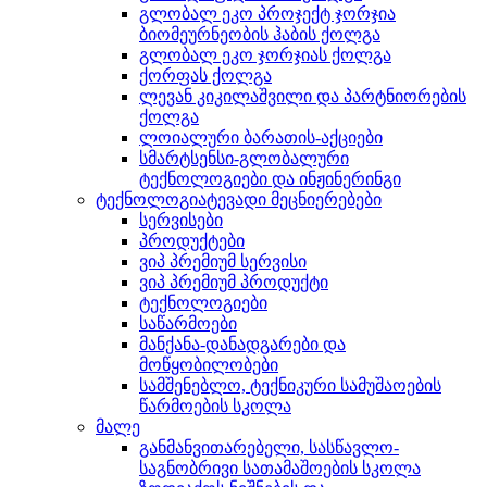
გლობალ ეკო პროჯექტ ჯორჯია
ბიომეურნეობის ჰაბის ქოლგა
გლობალ ეკო ჯორჯიას ქოლგა
ქორფას ქოლგა
ლევან კიკილაშვილი და პარტნიორების
ქოლგა
ლოიალური ბარათის-აქციები
სმარტსენსი-გლობალური
ტექნოლოგიები და ინჟინერინგი
ტექნოლოგიატევადი მეცნიერებები
სერვისები
პროდუქტები
ვიპ პრემიუმ სერვისი
ვიპ პრემიუმ პროდუქტი
ტექნოლოგიები
საწარმოები
მანქანა-დანადგარები და
მოწყობილობები
სამშენებლო, ტექნიკური სამუშაოების
წარმოების სკოლა
მალე
განმანვითარებელი, სასწავლო-
საგნობრივი სათამაშოების სკოლა