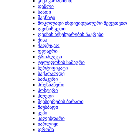
ჭიქა კარაბინით
ფაზლი
საათი
მაგნიტი
შოკოლადი ინდივიდუალური შეფუთვით
ღვინის ყუთი
ღვინის აქსესუარების ნაკრები
ქისა
ქაფმუყაო
ფლაერი
ტრიპლეტი
ტელეფონის სამაგრი
სერტიფიკატი
საქაღალდე
სამაჯური
პრესბანერი
პოსტერი
პლედი
მეხსიერების ბარათი
მაუსპადი
კეპი
კალენდარი
იარლიყი
დროშა