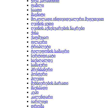
ჭიქა კარაბინით
ფაზლი
საათი
მაგნიტი
შოკოლადი ინდივიდუალური შეფუთვით
ღვინის ყუთი
ღვინის აქსესუარების ნაკრები
ქისა
ქაფმუყაო
ფლაერი
ტრიპლეტი
ტელეფონის სამაგრი
სერტიფიკატი
საქაღალდე
სამაჯური
პრესბანერი
პოსტერი
პლედი
მეხსიერების ბარათი
მაუსპადი
კეპი
კალენდარი
იარლიყი
დროშა