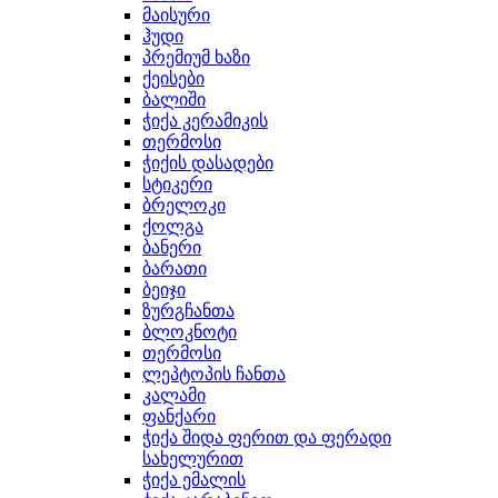
მაისური
ჰუდი
პრემიუმ ხაზი
ქეისები
ბალიში
ჭიქა კერამიკის
თერმოსი
ჭიქის დასადები
სტიკერი
ბრელოკი
ქოლგა
ბანერი
ბარათი
ბეიჯი
ზურგჩანთა
ბლოკნოტი
თერმოსი
ლეპტოპის ჩანთა
კალამი
ფანქარი
ჭიქა შიდა ფერით და ფერადი
სახელურით
ჭიქა ემალის