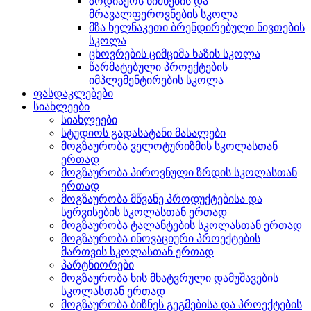
ზოდიაქოს ნიშნების და
მრავალფეროვნების სკოლა
მზა ხელნაკეთი ბრენდირებული ნივთების
სკოლა
ცხოვრების ციმციმა ხაზის სკოლა
წარმატებული პროექტების
იმპლემენტირების სკოლა
ფასდაკლებები
სიახლეები
სიახლეები
სტუდიოს გადასატანი მასალები
მოგზაურობა ველოტურიზმის სკოლასთან
ერთად
მოგზაურობა პიროვნული ზრდის სკოლასთან
ერთად
მოგზაურობა მწვანე პროდუქტებისა და
სერვისების სკოლასთან ერთად
მოგზაურობა ტალანტების სკოლასთან ერთად
მოგზაურობა ინოვაციური პროექტების
მართვის სკოლასთან ერთად
პარტნიორები
მოგზაურობა ხის მხატვრული დამუშავების
სკოლასთან ერთად
მოგზაურობა ბიზნეს გეგმებისა და პროექტების