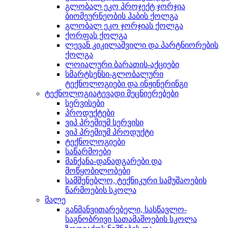
გლობალ ეკო პროჯექტ ჯორჯია
ბიომეურნეობის ჰაბის ქოლგა
გლობალ ეკო ჯორჯიას ქოლგა
ქორფას ქოლგა
ლევან კიკილაშვილი და პარტნიორების
ქოლგა
ლოიალური ბარათის-აქციები
სმარტსენსი-გლობალური
ტექნოლოგიები და ინჟინერინგი
ტექნოლოგიატევადი მეცნიერებები
სერვისები
პროდუქტები
ვიპ პრემიუმ სერვისი
ვიპ პრემიუმ პროდუქტი
ტექნოლოგიები
საწარმოები
მანქანა-დანადგარები და
მოწყობილობები
სამშენებლო, ტექნიკური სამუშაოების
წარმოების სკოლა
მალე
განმანვითარებელი, სასწავლო-
საგნობრივი სათამაშოების სკოლა