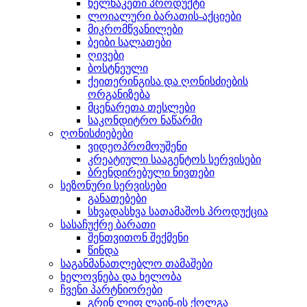
ხელნაკეთი პროდუქტი
ლოიალური ბარათის-აქციები
მიკრომწვანილები
ბეიბი სალათები
ღივები
ბოსტნეული
ქეითერინგისა და ღონისძიების
ორგანიზება
მცენარეთა თესლები
საკონდიტრო ნაწარმი
ღონისძიებები
ვიდეოპრომოუშენი
კრეატიული სააგენტოს სერვისები
ბრენდირებული ნივთები
სეზონური სერვისები
განათებები
სხვადასხვა სათამაშოს პროდუქცია
სასაჩუქრე ბარათი
შენთვითონ შექმენი
წინდა
საგანმანათლებლო თამაშები
ხელოვნება და ხელობა
ჩვენი პარტნიორები
გრინ ლიფ ლაინ-ის ქოლგა