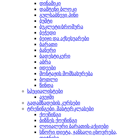
დინამიკი
დამტენი ბლოკი
გულსაბნევი პინი
ბუშტი
ბუკლეტი/ბროშურა
ბეჭედი
ბეიჯი და აქსესუარები
ბარათი
ბანერი
ბადესტიკერი
აბრა
იდეები
მონტაჟის მომსახურება
ბოთლი
წინდა
სპეციალისტები
ავეჯში
გადამზადების კურსები
ტრენინგები, მასტერკლასები
ქოუჩინგი
ბიზნეს ქოუჩინგი
ლოიალური ბარათის-აქციები
სწორი დიეტა, ჯანსაღი ცხოვრება,
ფიტნესი